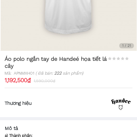
1
/
21
Áo polo ngắn tay de Handeé họa tiết lá
cây
Mã:
APNMXH01
( Đã bán:
222
sản phẩm)
1,192,500₫
1,590,000₫
Thương hiệu
Mô tả
a) Thành phần: