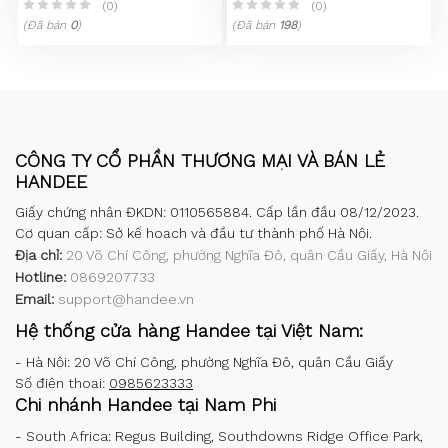
(0)
(0)
(Đã bán
0
)
(Đã bán
198
)
CÔNG TY CỔ PHẦN THƯƠNG MẠI VÀ BÁN LẺ
HANDEE
Giấy chứng nhận ĐKDN: 0110565884. Cấp lần đầu 08/12/2023.
Cơ quan cấp: Sở kế hoạch và đầu tư thành phố Hà Nội.
Địa chỉ:
20 Võ Chí Công, phường Nghĩa Đô, quận Cầu Giấy, Hà Nội
Hotline:
0869207733
Email:
support@handee.vn
Hệ thống cửa hàng Handee tại Việt Nam:
-
Hà Nội: 20 Võ Chí Công, phường Nghĩa Đô, quận Cầu Giấy
Số điện thoại:
0985623333
Chi nhánh Handee tại Nam Phi
-
South Africa: Regus Building, Southdowns Ridge Office Park,