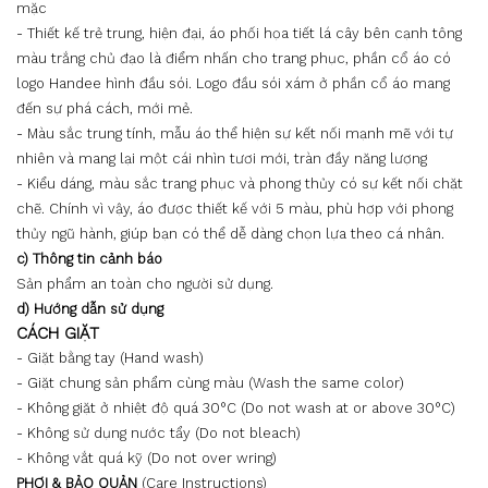
mặc
- Thiết kế trẻ trung, hiện đại, áo phối họa tiết lá cây bên cạnh tông
màu trắng chủ đạo là điểm nhấn cho trang phục, phần cổ áo có
logo Handee hình đầu sói. Logo đầu sói xám ở phần cổ áo mang
đến sự phá cách, mới mẻ.
- Màu sắc trung tính, mẫu áo thể hiện sự kết nối mạnh mẽ với tự
nhiên và mang lại một cái nhìn tươi mới, tràn đầy năng lượng
- Kiểu dáng, màu sắc trang phục và phong thủy có sự kết nối chặt
chẽ. Chính vì vậy, áo được thiết kế với 5 màu, phù hợp với phong
thủy ngũ hành, giúp bạn có thể dễ dàng chọn lựa theo cá nhân.
c) Thông tin cảnh báo
Sản phẩm an toàn cho người sử dụng.
d) Hướng dẫn sử dụng
CÁCH GIẶT
- Giặt bằng tay (Hand wash)
- Giặt chung sản phẩm cùng màu (Wash the same color)
- Không giặt ở nhiệt độ quá 30°C (Do not wash at or above 30°C)
- Không sử dụng nước tẩy (Do not bleach)
- Không vắt quá kỹ (Do not over wring)
PHƠI & BẢO QUẢN
(Care Instructions)