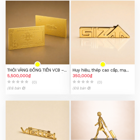
THỎI VÀNG ĐỒNG TIỀN VCB –
Huy hiệu, thép cao cấp, mạ
PHIÊN BẢN SƯU TẦM CAO CẤP
5,500,000₫
PVD vàng 23K
350,000₫
(0)
(0)
(Đã bán
0
)
(Đã bán
0
)