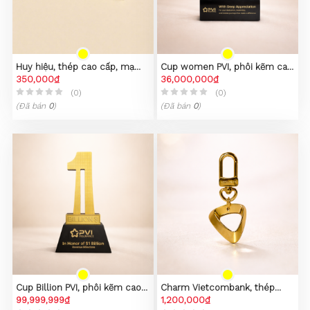
Huy hiệu, thép cao cấp, mạ
Cup women PVI, phôi kẽm cao
PVD vàng 23K
350,000₫
cấp
36,000,000₫
(0)
(0)
(Đã bán
0
)
(Đã bán
0
)
Cup Billion PVI, phôi kẽm cao
Charm Vietcombank, thép
cấp
99,999,999₫
không gỉ 316L, mạ vàng 23k
1,200,000₫