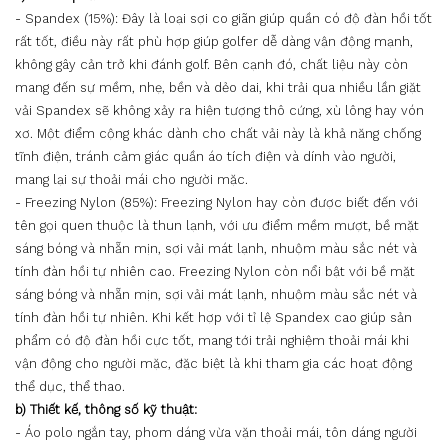
- Spandex (15%): Đây là loại sợi co giãn giúp quần có độ đàn hồi tốt
rất tốt, điều này rất phù hợp giúp golfer dễ dàng vận động mạnh,
không gây cản trở khi đánh golf. Bên cạnh đó, chất liệu này còn
mang đến sự mềm, nhẹ, bền và dẻo dai, khi trải qua nhiều lần giặt
vải Spandex sẽ không xảy ra hiện tượng thô cứng, xù lông hay vón
xơ. Một điểm cộng khác dành cho chất vải này là khả năng chống
tĩnh điện, tránh cảm giác quần áo tích điện và dính vào người,
mang lại sự thoải mái cho người mặc.
- Freezing Nylon (85%): Freezing Nylon hay còn được biết đến với
tên gọi quen thuộc là thun lạnh, với ưu điểm mềm mượt, bề mặt
sáng bóng và nhẵn mịn, sợi vải mát lạnh, nhuộm màu sắc nét và
tính đàn hồi tự nhiên cao. Freezing Nylon còn nổi bật với bề mặt
sáng bóng và nhẵn mịn, sợi vải mát lạnh, nhuộm màu sắc nét và
tính đàn hồi tự nhiên. Khi kết hợp với tỉ lệ Spandex cao giúp sản
phẩm có độ đàn hồi cực tốt, mang tới trải nghiệm thoải mái khi
vận động cho người mặc, đặc biệt là khi tham gia các hoạt động
thể dục, thể thao.
b) Thiết kế, thông số kỹ thuật:
- Áo polo ngắn tay, phom dáng vừa vặn thoải mái, tôn dáng người