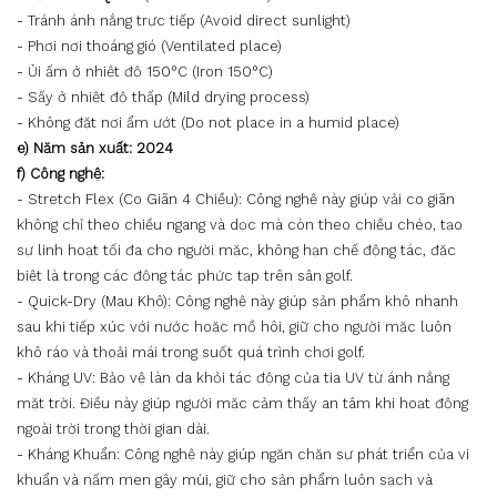
- Tránh ánh nắng trực tiếp (Avoid direct sunlight)
- Phơi nơi thoáng gió (Ventilated place)
- Ủi ấm ở nhiệt độ 150°C (Iron 150°C)
- Sấy ở nhiệt độ thấp (Mild drying process)
- Không đặt nơi ẩm ướt (Do not place in a humid place)
e) Năm sản xuất: 2024
f) Công nghệ:
- Stretch Flex (Co Giãn 4 Chiều): Công nghệ này giúp vải co giãn
không chỉ theo chiều ngang và dọc mà còn theo chiều chéo, tạo
sự linh hoạt tối đa cho người mặc, không hạn chế động tác, đặc
biệt là trong các động tác phức tạp trên sân golf.
- Quick-Dry (Mau Khô): Công nghệ này giúp sản phẩm khô nhanh
sau khi tiếp xúc với nước hoặc mồ hôi, giữ cho người mặc luôn
khô ráo và thoải mái trong suốt quá trình chơi golf.
- Kháng UV: Bảo vệ làn da khỏi tác động của tia UV từ ánh nắng
mặt trời. Điều này giúp người mặc cảm thấy an tâm khi hoạt động
ngoài trời trong thời gian dài.
- Kháng Khuẩn: Công nghệ này giúp ngăn chặn sự phát triển của vi
khuẩn và nấm men gây mùi, giữ cho sản phẩm luôn sạch và