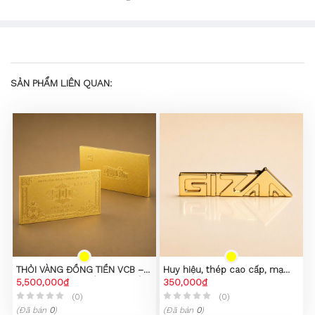
SẢN PHẨM LIÊN QUAN:
THỎI VÀNG ĐỒNG TIỀN VCB –
Huy hiệu, thép cao cấp, mạ
PHIÊN BẢN SƯU TẦM CAO CẤP
5,500,000₫
PVD vàng 23K
350,000₫
(0)
(0)
(Đã bán
0
)
(Đã bán
0
)