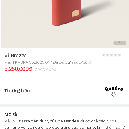
1
/
2
Ví Brazza
Mã:
PK.VBRA.C5.2025.01
( Đã bán:
2
sản phẩm)
5,250,000₫
7,000,000₫
Thương hiệu
Mô tả
Mẫu ví Brazza tiện dụng của de Handee được chế tác từ da
saffiano với vân da chéo đặc trưng của saffiano, kinh điển, sang