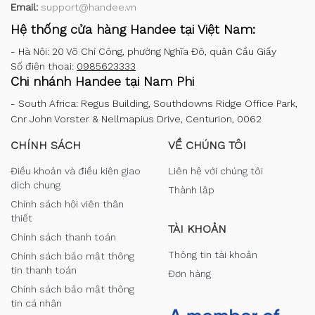
Email:
support@handee.vn
Hệ thống cửa hàng Handee tại Việt Nam:
-
Hà Nội: 20 Võ Chí Công, phường Nghĩa Đô, quận Cầu Giấy
Số điện thoại:
0985623333
Chi nhánh Handee tại Nam Phi
-
South Africa: Regus Building, Southdowns Ridge Office Park,
Cnr John Vorster & Nellmapius Drive, Centurion, 0062
CHÍNH SÁCH
VỀ CHÚNG TÔI
Điều khoản và điều kiện giao
Liên hệ với chúng tôi
dịch chung
Thành lập
Chính sách hội viên thân
thiết
TÀI KHOẢN
Chính sách thanh toán
Thông tin tài khoản
Chính sách bảo mật thông
tin thanh toán
Đơn hàng
Chính sách bảo mật thông
tin cá nhân