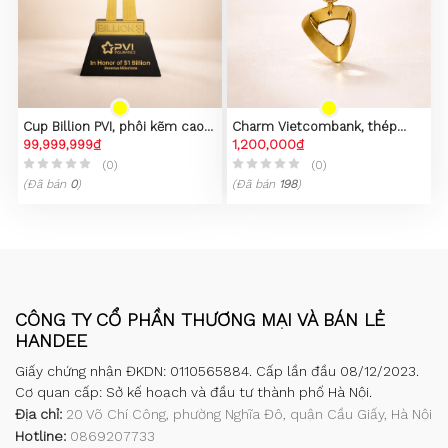
Cup Billion PVI, phôi kẽm cao
Charm Vietcombank, thép
cấp
99,999,999₫
không gỉ 316L, mạ vàng 23k
1,200,000₫
(0)
(0)
(Đã bán
0
)
(Đã bán
198
)
CÔNG TY CỔ PHẦN THƯƠNG MẠI VÀ BÁN LẺ
HANDEE
Giấy chứng nhận ĐKDN: 0110565884. Cấp lần đầu 08/12/2023.
Cơ quan cấp: Sở kế hoạch và đầu tư thành phố Hà Nội.
Địa chỉ:
20 Võ Chí Công, phường Nghĩa Đô, quận Cầu Giấy, Hà Nội
Hotline:
0869207733