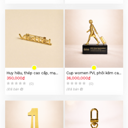
Huy hiệu, thép cao cấp, mạ
Cup women PVI, phôi kẽm cao
PVD vàng 23K
350,000₫
cấp
36,000,000₫
(0)
(0)
(Đã bán
0
)
(Đã bán
0
)