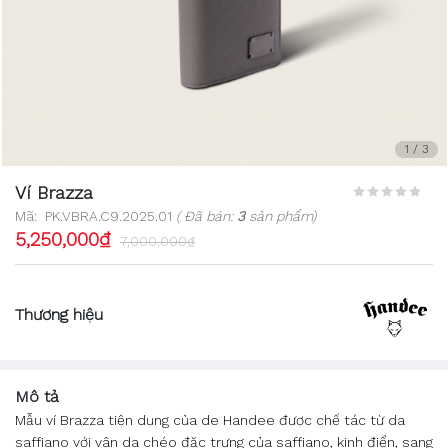
1
/
3
Ví Brazza
Mã:
PK.VBRA.C9.2025.01
( Đã bán:
3
sản phẩm)
5,250,000₫
7,000,000₫
Thương hiệu
Mô tả
Mẫu ví Brazza tiện dụng của de Handee được chế tác từ da
saffiano với vân da chéo đặc trưng của saffiano, kinh điển, sang