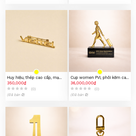
Huy hiệu, thép cao cấp, mạ
Cup women PVI, phôi kẽm cao
PVD vàng 23K
350,000₫
cấp
36,000,000₫
(0)
(0)
(Đã bán
0
)
(Đã bán
0
)