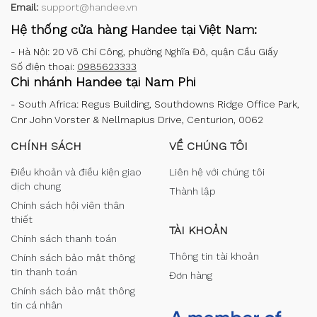
Email:
support@handee.vn
Hệ thống cửa hàng Handee tại Việt Nam:
-
Hà Nội: 20 Võ Chí Công, phường Nghĩa Đô, quận Cầu Giấy
Số điện thoại:
0985623333
Chi nhánh Handee tại Nam Phi
-
South Africa: Regus Building, Southdowns Ridge Office Park,
Cnr John Vorster & Nellmapius Drive, Centurion, 0062
CHÍNH SÁCH
VỀ CHÚNG TÔI
Điều khoản và điều kiện giao
Liên hệ với chúng tôi
dịch chung
Thành lập
Chính sách hội viên thân
thiết
TÀI KHOẢN
Chính sách thanh toán
Thông tin tài khoản
Chính sách bảo mật thông
tin thanh toán
Đơn hàng
Chính sách bảo mật thông
tin cá nhân