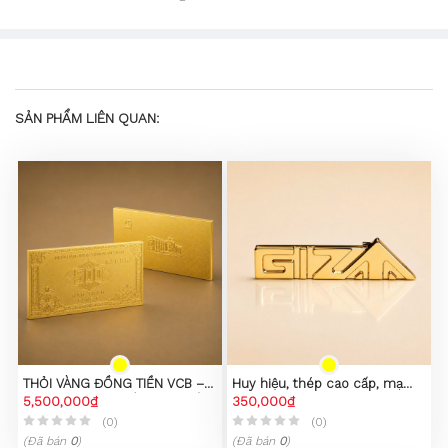
SẢN PHẨM LIÊN QUAN:
THỎI VÀNG ĐỒNG TIỀN VCB –
Huy hiệu, thép cao cấp, mạ
PHIÊN BẢN SƯU TẦM CAO CẤP
5,500,000₫
PVD vàng 23K
350,000₫
(0)
(0)
(Đã bán
0
)
(Đã bán
0
)