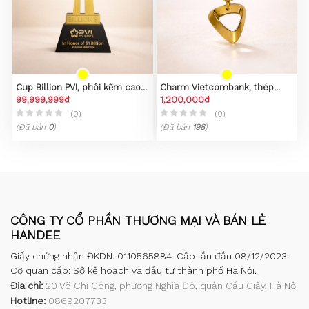
Cup Billion PVI, phôi kẽm cao
Charm Vietcombank, thép
cấp
99,999,999₫
không gỉ 316L, mạ vàng 23k
1,200,000₫
(0)
(0)
(Đã bán
0
)
(Đã bán
198
)
CÔNG TY CỔ PHẦN THƯƠNG MẠI VÀ BÁN LẺ
HANDEE
Giấy chứng nhận ĐKDN: 0110565884. Cấp lần đầu 08/12/2023.
Cơ quan cấp: Sở kế hoạch và đầu tư thành phố Hà Nội.
Địa chỉ:
20 Võ Chí Công, phường Nghĩa Đô, quận Cầu Giấy, Hà Nội
Hotline:
0869207733