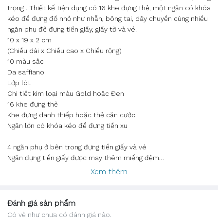
trọng . Thiết kế tiện dụng có 16 khe đựng thẻ, một ngăn có khóa
kéo để đựng đồ nhỏ như nhẫn, bông tai, dây chuyền cùng nhiều
ngăn phụ để đựng tiền giấy, giấy tờ và vé.
10 x 19 x 2 cm
(Chiều dài x Chiều cao x Chiều rộng)
10 màu sắc
Da saffiano
Lớp lót
Chi tiết kim loại màu Gold hoặc Đen
16 khe đựng thẻ
Khe đựng danh thiếp hoặc thẻ căn cước
Ngăn lớn có khóa kéo để đựng tiền xu
4 ngăn phụ ở bên trong đựng tiền giấy và vé
Ngăn đựng tiền giấy được may thêm miếng đệm
Lưu ý: Vui lòng đọc kỹ hướng dẫn sử dụng
Xem thêm
Đánh giá sản phẩm
Có vẻ như chưa có đánh giá nào.