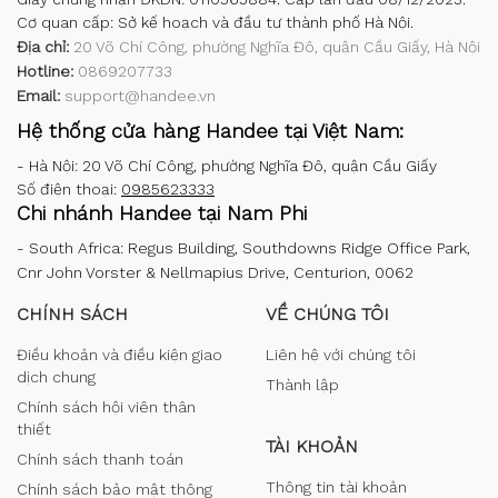
Cơ quan cấp: Sở kế hoạch và đầu tư thành phố Hà Nội.
Địa chỉ:
20 Võ Chí Công, phường Nghĩa Đô, quận Cầu Giấy, Hà Nội
Hotline:
0869207733
Email:
support@handee.vn
Hệ thống cửa hàng Handee tại Việt Nam:
-
Hà Nội: 20 Võ Chí Công, phường Nghĩa Đô, quận Cầu Giấy
Số điện thoại:
0985623333
Chi nhánh Handee tại Nam Phi
-
South Africa: Regus Building, Southdowns Ridge Office Park,
Cnr John Vorster & Nellmapius Drive, Centurion, 0062
CHÍNH SÁCH
VỀ CHÚNG TÔI
Điều khoản và điều kiện giao
Liên hệ với chúng tôi
dịch chung
Thành lập
Chính sách hội viên thân
thiết
TÀI KHOẢN
Chính sách thanh toán
Thông tin tài khoản
Chính sách bảo mật thông