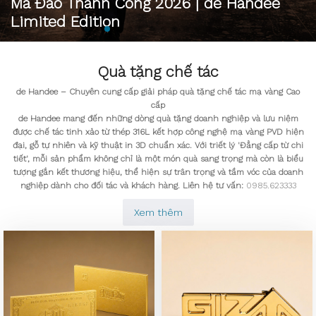
Mã Đáo Thành Công 2026 | de Handeé
Limited Edition
MUA NGAY
Quà tặng chế tác
de Handee – Chuyên cung cấp giải pháp quà tặng chế tác mạ vàng Cao
cấp
de Handee mang đến những dòng quà tặng doanh nghiệp và lưu niệm
được chế tác tinh xảo từ thép 316L kết hợp công nghệ mạ vàng PVD hiện
đại, gỗ tự nhiên và kỹ thuật in 3D chuẩn xác. Với triết lý 'Đẳng cấp từ chi
tiết', mỗi sản phẩm không chỉ là một món quà sang trọng mà còn là biểu
tượng gắn kết thương hiệu, thể hiện sự trân trọng và tầm vóc của doanh
nghiệp dành cho đối tác và khách hàng. Liên hệ tư vấn:
0985.623333
Xem thêm