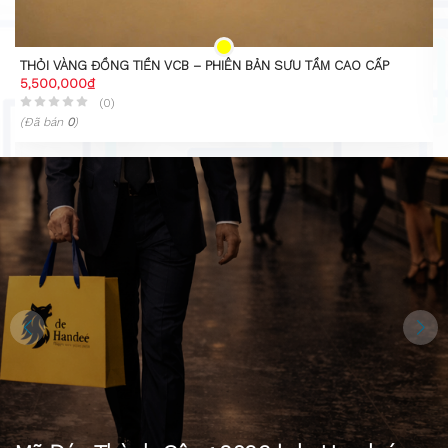
THỎI VÀNG ĐỒNG TIỀN VCB – PHIÊN BẢN SƯU TẦM CAO CẤP
5,500,000₫
(0)
(Đã bán
0
)