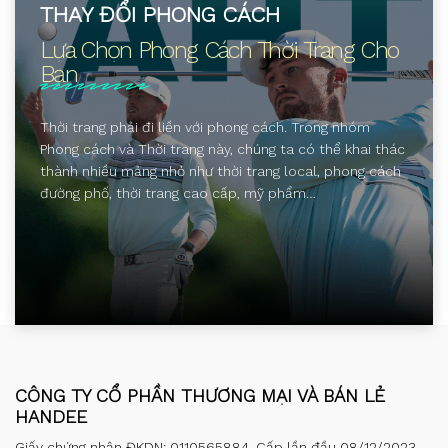
THAY ĐỔI PHONG CÁCH
Lựa Chọn Phong Cách Thời Trang Cho
Bạn
Thời trang phải đi liền với phong cách. Trong nhóm
Phong cách và Thời trang này, chúng ta có thể khai thác
thành nhiều mảng nhỏ như thời trang local, phong cách
đường phố, thời trang cao cấp, mỹ phẩm…
CÔNG TY CỔ PHẦN THƯƠNG MẠI VÀ BÁN LẺ
HANDEE
Giấy chứng nhận ĐKDN: 0110565884. Cấp lần đầu 08/12/2023.