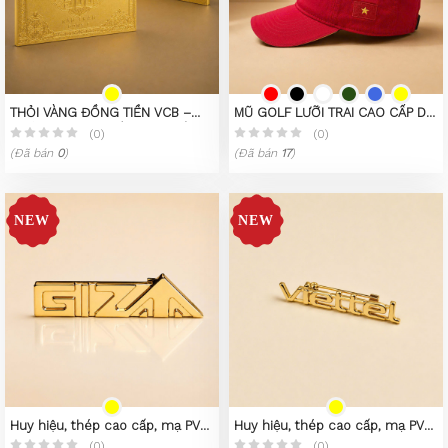
THỎI VÀNG ĐỒNG TIỀN VCB –
MŨ GOLF LƯỠI TRAI CAO CẤP DE
PHIÊN BẢN SƯU TẦM CAO CẤP
HANDEE
(0)
(0)
(Đã bán
0
)
(Đã bán
17
)
Huy hiệu, thép cao cấp, mạ PVD
Huy hiệu, thép cao cấp, mạ PVD
vàng 23K
vàng 23K
(0)
(0)