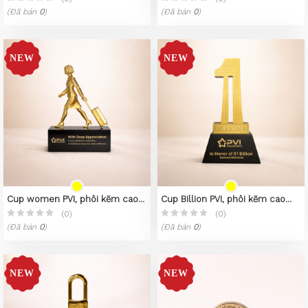
(Đã bán
0
)
(Đã bán
0
)
Cup women PVI, phôi kẽm cao
Cup Billion PVI, phôi kẽm cao
cấp
cấp
(0)
(0)
(Đã bán
0
)
(Đã bán
0
)