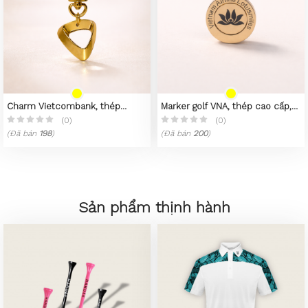
Charm Vietcombank, thép
Marker golf VNA, thép cao cấp,
không gỉ 316L, mạ vàng 23k
mạ PVD vàng 23K
(0)
(0)
(Đã bán
198
)
(Đã bán
200
)
Sản phẩm thịnh hành