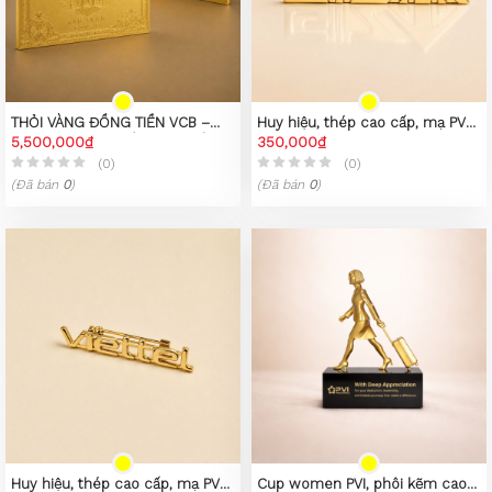
THỎI VÀNG ĐỒNG TIỀN VCB –
Huy hiệu, thép cao cấp, mạ PVD
PHIÊN BẢN SƯU TẦM CAO CẤP
5,500,000₫
vàng 23K
350,000₫
(0)
(0)
(Đã bán
0
)
(Đã bán
0
)
Huy hiệu, thép cao cấp, mạ PVD
Cup women PVI, phôi kẽm cao