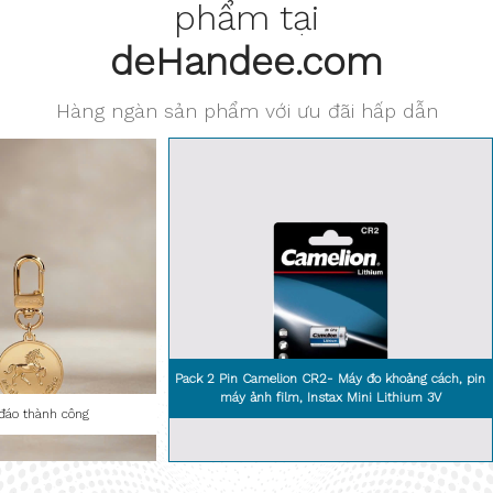
phẩm tại
deHandee.com
Hàng ngàn sản phẩm với ưu đãi hấp dẫn
Pack 2 Pin Camelion CR2- Máy đo khoảng cách, pin
máy ảnh film, Instax Mini Lithium 3V
đáo thành công