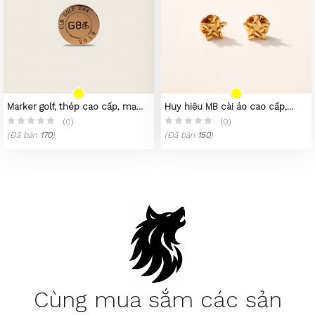
Marker golf, thép cao cấp, mạ
Huy hiệu MB cài áo cao cấp,
PVD vàng 23K
thép 316L, mạ vàng 23k
(0)
(0)
(Đã bán
170
)
(Đã bán
150
)
Cùng mua sắm các sản