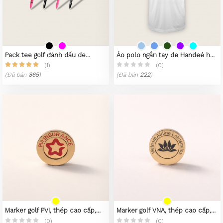
Pack tee golf đánh dấu de
Áo polo ngắn tay de Handeé họa
Handeé No.01
tiết lá cây
(1)
(0)
(Đã bán
865
)
(Đã bán
222
)
Marker golf PVI, thép cao cấp,
Marker golf VNA, thép cao cấp,
mạ PVD vàng 23K
mạ PVD vàng 23K
(0)
(0)