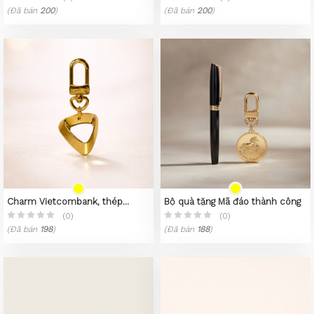
(Đã bán
200
)
(Đã bán
200
)
Charm Vietcombank, thép
Bộ quà tặng Mã đáo thành công
không gỉ 316L, mạ vàng 23k
(0)
(0)
(Đã bán
198
)
(Đã bán
188
)