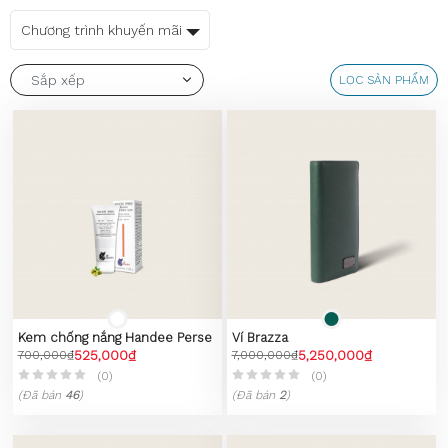
Chương trình khuyến mãi
LỌC SẢN PHẨM
Kem chống nắng Handee Perse
Ví Brazza
700,000₫
525,000₫
7,000,000₫
5,250,000₫
(0)
(0)
(Đã bán
46
)
(Đã bán
2
)