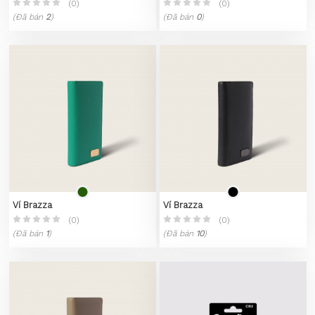
(0)
(0)
(Đã bán
2
)
(Đã bán
0
)
Ví Brazza
Ví Brazza
(0)
(0)
(Đã bán
1
)
(Đã bán
10
)