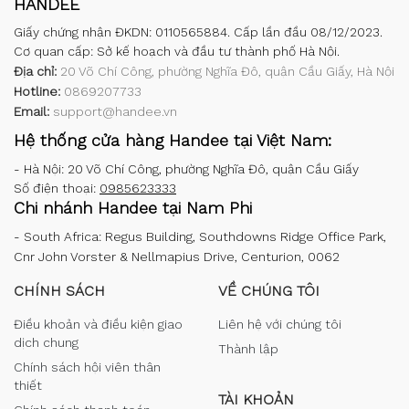
HANDEE
Giấy chứng nhận ĐKDN: 0110565884. Cấp lần đầu 08/12/2023.
Cơ quan cấp: Sở kế hoạch và đầu tư thành phố Hà Nội.
Địa chỉ:
20 Võ Chí Công, phường Nghĩa Đô, quận Cầu Giấy, Hà Nội
Hotline:
0869207733
Email:
support@handee.vn
Hệ thống cửa hàng Handee tại Việt Nam:
-
Hà Nội: 20 Võ Chí Công, phường Nghĩa Đô, quận Cầu Giấy
Số điện thoại:
0985623333
Chi nhánh Handee tại Nam Phi
-
South Africa: Regus Building, Southdowns Ridge Office Park,
Cnr John Vorster & Nellmapius Drive, Centurion, 0062
CHÍNH SÁCH
VỀ CHÚNG TÔI
Điều khoản và điều kiện giao
Liên hệ với chúng tôi
dịch chung
Thành lập
Chính sách hội viên thân
thiết
TÀI KHOẢN