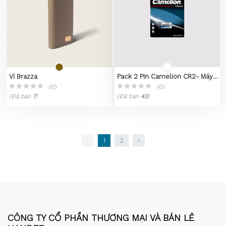
Ví Brazza
Pack 2 Pin Camelion CR2- Máy
đo khoảng cách, pin máy ảnh
(0)
(0)
film, Instax Mini Lithium 3V
(Đã bán
7
)
(Đã bán
43
)
‹
1
2
›
CÔNG TY CỔ PHẦN THƯƠNG MẠI VÀ BÁN LẺ